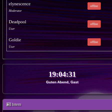
elynescence
offline
Moderator
Deadpool
offline
User
Goldie
offline
User
Guten Abend, Gast
Intern